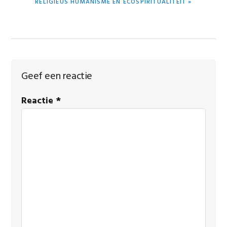
RELIGIEUS HUMANISME EN ECOSPIRITUALITEIT »
BERICHT:
Lees
Geef een reactie
Interacties
Reactie
*