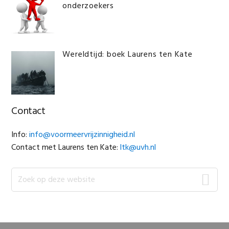
onderzoekers
Wereldtijd: boek Laurens ten Kate
Contact
Info:
info@voormeervrijzinnigheid.nl
Contact met Laurens ten Kate:
ltk@uvh.nl
Zoek
op
deze
website