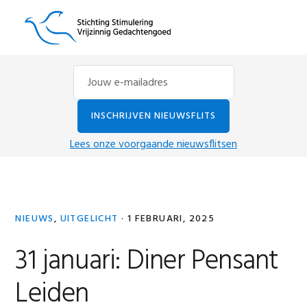
Spring
Door
Spring
MENU
naar
naar
naar
de
de
de
hoofdnavigatie
hoofd
eerste
inhoud
sidebar
Lees onze voorgaande nieuwsflitsen
NIEUWS
,
UITGELICHT
·
1 FEBRUARI, 2025
31 januari: Diner Pensant
Leiden