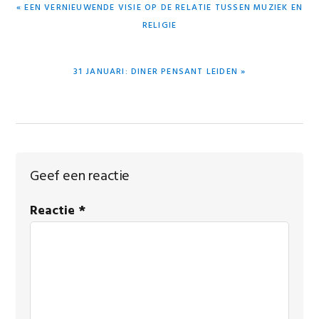
VORIG
« EEN VERNIEUWENDE VISIE OP DE RELATIE TUSSEN MUZIEK EN
BERICHT:
RELIGIE
VOLGEND
31 JANUARI: DINER PENSANT LEIDEN »
BERICHT:
Lees
Geef een reactie
Interacties
Reactie
*