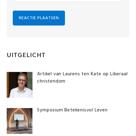
Primaire
UITGELICHT
Sidebar
Artikel van Laurens ten Kate op Liberaal
christendom
Symposium Betekenisvol Leven