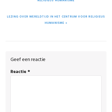
RELIGIEUS HUMANISME
VOLGEND
LEZING OVER WERELDTIJD IN HET CENTRUM VOOR RELIGIEUS
BERICHT:
HUMANISME »
Lees
Geef een reactie
Interacties
Reactie
*