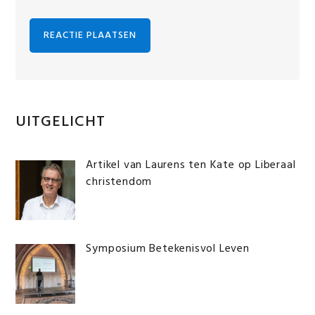
Primaire
UITGELICHT
Sidebar
Artikel van Laurens ten Kate op Liberaal
christendom
Symposium Betekenisvol Leven