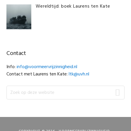
Wereldtijd: boek Laurens ten Kate
Contact
Info:
info@voormeervrijzinnigheid.nl
Contact met Laurens ten Kate:
ltk@uvh.nl
Zoek
op
deze
website