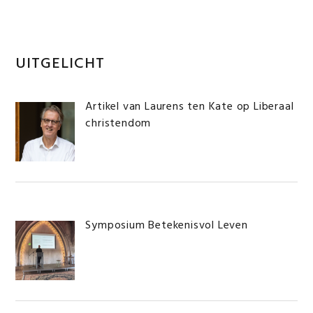
Lezing
Frits
de
Primaire
UITGELICHT
Lange
Sidebar
in
Artikel van Laurens ten Kate op Liberaal
Centrum
christendom
voor
Religieus
Humanisme”
Symposium Betekenisvol Leven