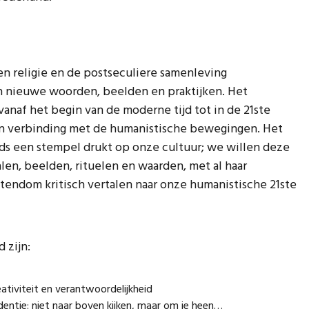
en religie en de postseculiere samenleving
n nieuwe woorden, beelden en praktijken. Het
vanaf het begin van de moderne tijd tot in de 21ste
 in verbinding met de humanistische bewegingen. Het
eds een stempel drukt op onze cultuur; we willen deze
alen, beelden, rituelen en waarden, met al haar
stendom kritisch vertalen naar onze humanistische 21ste
 zijn:
ativiteit en verantwoordelijkheid
entie: niet naar boven kijken, maar om je heen…