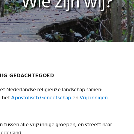
Wie zijn wij?
NNIG GEDACHTEGOED
het Nederlandse religieuze landschap samen:
, het
Apostolisch Genootschap
en
Vrijzinnigen
tussen alle vrijzinnige groepen, en streeft naar
Nederland.