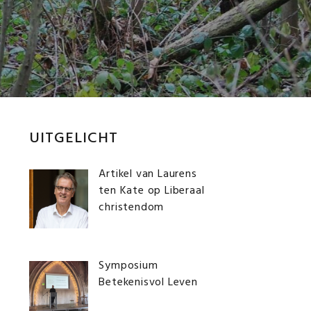
Primaire
UITGELICHT
Sidebar
Artikel van Laurens
ten Kate op Liberaal
christendom
Symposium
Betekenisvol Leven