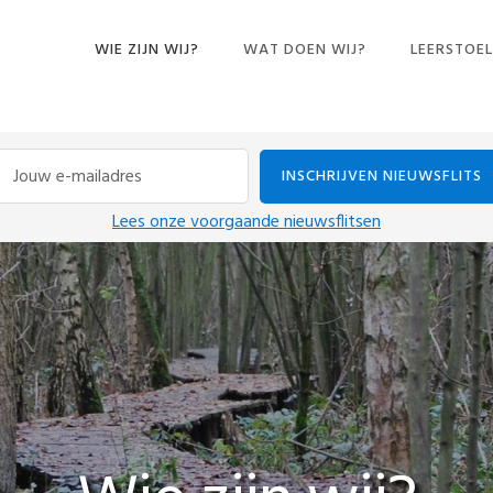
WIE ZIJN WIJ?
WAT DOEN WIJ?
LEERSTOEL
CURSUSSEN
BOEKEN EN ANDERE
PUBLICATIES
CONFERENTIES
Lees onze voorgaande nieuwsflitsen
DINERS PENSANTS
EXPOSITIE
IN DE MEDIA
LEZINGEN
ONDERZOEK
INTERVIEWS
PODCASTS