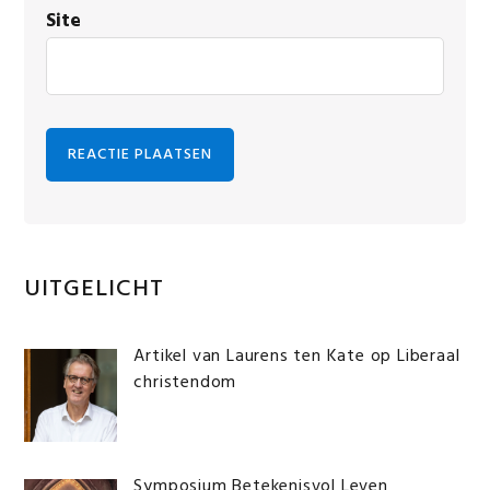
Site
Primaire
UITGELICHT
Sidebar
Artikel van Laurens ten Kate op Liberaal
christendom
Symposium Betekenisvol Leven