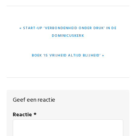
VORIG
« START-UP ‘VERBONDENHEID ONDER DRUK’ IN DE
BERICHT:
DOMINICUSKERK
VOLGEND
BOEK ‘IS VRIJHEID ALTIJD BLIJHEID’ »
BERICHT:
Lees
Geef een reactie
Interacties
Reactie
*