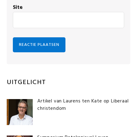
Site
Primaire
UITGELICHT
Sidebar
Artikel van Laurens ten Kate op Liberaal
christendom