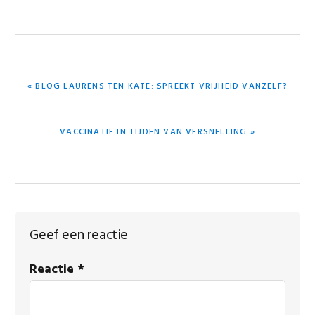
VORIG
« BLOG LAURENS TEN KATE: SPREEKT VRIJHEID VANZELF?
BERICHT:
VOLGEND
VACCINATIE IN TIJDEN VAN VERSNELLING »
BERICHT:
Lees
Geef een reactie
Interacties
Reactie
*