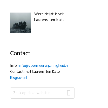
Wereldtijd: boek
Laurens ten Kate
Contact
Info:
info@voormeervrijzinnigheid.nl
Contact met Laurens ten Kate:
ltk@uvh.nl
Zoek
op
deze