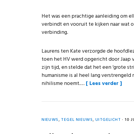
Het was een prachtige aanleiding om elk
verbindt en vooruit te kijken naar wat 
verbinding.
Laurens ten Kate verzorgde de hoofdlezi
toen het HV werd opgericht door Jaap v
zijn tijd, en stelde dat het een ‘grote st
humanisme is al heel lang verstrengeld 
“Lezi
nihilisme noemt.…
Lees verder
op
Were
in
Utrec
NIEUWS
,
TEGEL NIEUWS
,
UITGELICHT
·
10 J