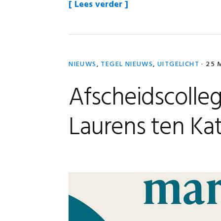
“Flip
Lees verder
the
Script”
NIEUWS
,
TEGEL NIEUWS
,
UITGELICHT
·
25 
Afscheidscolle
Laurens ten Ka