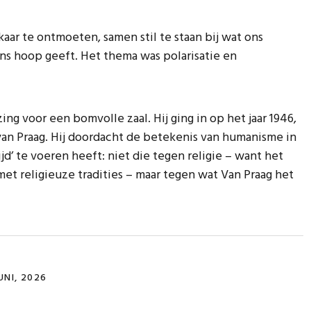
aar te ontmoeten, samen stil te staan bij wat ons
ons hoop geeft. Het thema was polarisatie en
ng voor een bomvolle zaal. Hij ging in op het jaar 1946,
an Praag. Hij doordacht de betekenis van humanisme in
rijd’ te voeren heeft: niet die tegen religie – want het
met religieuze tradities – maar tegen wat Van Praag het
ng
ldhumanismedag
ht”
UNI, 2026