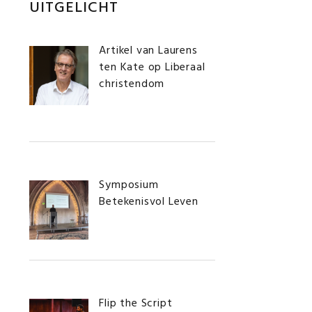
Primaire
UITGELICHT
Sidebar
Artikel van Laurens
ten Kate op Liberaal
christendom
Symposium
Betekenisvol Leven
Flip the Script