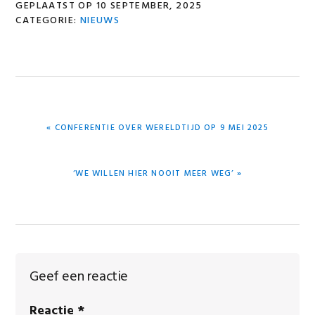
GEPLAATST OP
10 SEPTEMBER, 2025
CATEGORIE:
NIEUWS
VORIG
« CONFERENTIE OVER WERELDTIJD OP 9 MEI 2025
BERICHT:
VOLGEND
‘WE WILLEN HIER NOOIT MEER WEG’ »
BERICHT:
Lees
Geef een reactie
Interacties
Reactie
*