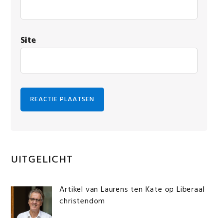
Site
Primaire
UITGELICHT
Sidebar
Artikel van Laurens ten Kate op Liberaal
christendom