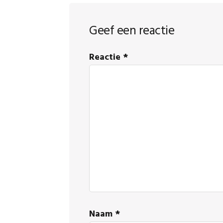
Lees
Geef een reactie
Interacties
Reactie
*
Naam
*