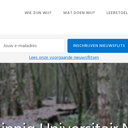
WIE ZIJN WIJ?
WAT DOEN WIJ?
LEERSTOEL
CURSUSSEN
BOEKEN EN ANDERE
PUBLICATIES
CONFERENTIES
Lees onze voorgaande nieuwsflitsen
DINERS PENSANTS
EXPOSITIE
IN DE MEDIA
LEZINGEN
ONDERZOEK
INTERVIEWS
PODCASTS