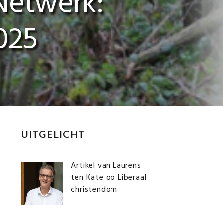
 Netwerk:
025
Primaire
UITGELICHT
Sidebar
Artikel van Laurens
ten Kate op Liberaal
christendom