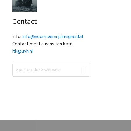
Contact
Info:
info@voormeervrijzinnigheid.nl
Contact met Laurens ten Kate:
ltk@uvh.nl
Zoek
op
deze
website