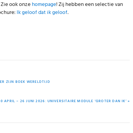
. Zie ook onze
homepage
! Zij hebben een selectie van
ochure:
Ik geloof dat ik geloof
.
ER ZIJN BOEK WERELDTIJD
VOLGEND
20 APRIL – 26 JUNI 2026: UNIVERSITAIRE MODULE ‘GROTER DAN IK’ »
BERICHT: