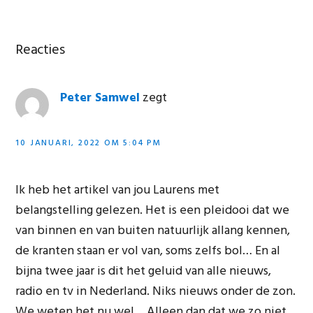
Lees
Reacties
Interacties
Peter Samwel
zegt
10 JANUARI, 2022 OM 5:04 PM
Ik heb het artikel van jou Laurens met
belangstelling gelezen. Het is een pleidooi dat we
van binnen en van buiten natuurlijk allang kennen,
de kranten staan er vol van, soms zelfs bol… En al
bijna twee jaar is dit het geluid van alle nieuws,
radio en tv in Nederland. Niks nieuws onder de zon.
We weten het nu wel… Alleen dan dat we zo niet