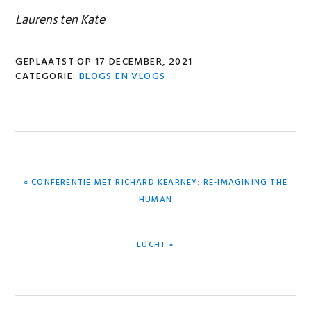
Laurens ten Kate
GEPLAATST OP
17 DECEMBER, 2021
CATEGORIE:
BLOGS EN VLOGS
VORIG
« CONFERENTIE MET RICHARD KEARNEY: RE-IMAGINING THE
BERICHT:
HUMAN
VOLGEND
LUCHT »
BERICHT: