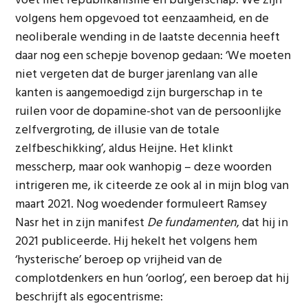
voet met republikanisme en burgerschap. We zijn
volgens hem opgevoed tot eenzaamheid, en de
neoliberale wending in de laatste decennia heeft
daar nog een schepje bovenop gedaan: ‘We moeten
niet vergeten dat de burger jarenlang van alle
kanten is aangemoedigd zijn burgerschap in te
ruilen voor de dopamine-shot van de persoonlijke
zelfvergroting, de illusie van de totale
zelfbeschikking’, aldus Heijne. Het klinkt
messcherp, maar ook wanhopig – deze woorden
intrigeren me, ik citeerde ze ook al in mijn blog van
maart 2021. Nog woedender formuleert Ramsey
Nasr het in zijn manifest
De fundamenten
, dat hij in
2021 publiceerde. Hij hekelt het volgens hem
‘hysterische’ beroep op vrijheid van de
complotdenkers en hun ‘oorlog’, een beroep dat hij
beschrijft als egocentrisme: