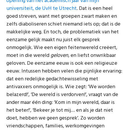
opening van het academisch jaar van mijn
universiteit, de UvH te Utrecht
. Dat is een heel
goed streven, want met groepen zwart maken en
zelfs diaboliseren schiet niemand iets op; dat is de
makkelijke weg. En toch, de problematiek van het
eenzame gelijk maakt nu juist elk gesprek
onmogelijk. Wie een eigen feitenwereld creëert,
moet in die wereld
geloven
, en liefst onwrikbaar
geloven. De eenzame eeuw is ook een religieuze
eeuw. Intussen hebben velen die pijnlijke ervaring:
dat een redelijke gedachtewisseling met
antivaxxers onmogelijk is. Wie zegt: ‘We worden
belazerd!’, ‘De wereld is verdorven!’, vraagt van de
ander maar één ding: ‘Kom in mijn wereld, daar is
het beter!’, ‘Bekeer je tot mij… en als je dat niet
doet, hebben we geen gesprek’. Zo worden
vriendschappen, families, werkomgevingen