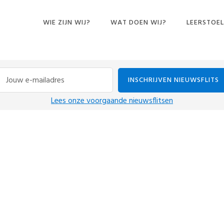
WIE ZIJN WIJ?
WAT DOEN WIJ?
LEERSTOEL
CURSUSSEN
BOEKEN EN ANDERE
PUBLICATIES
CONFERENTIES
Lees onze voorgaande nieuwsflitsen
DINERS PENSANTS
EXPOSITIE
IN DE MEDIA
LEZINGEN
ONDERZOEK
INTERVIEWS
PODCASTS