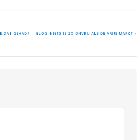
VOLGEND
WE DAT GEHAD?
BLOG: NIETS IS ZO ONVRIJ ALS DE VRIJE MARKT »
BERICHT: