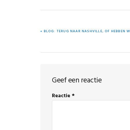
VORIG
« BLOG: TERUG NAAR NASHVILLE, OF HEBBEN 
BERICHT:
Lees
Geef een reactie
Interacties
Reactie
*