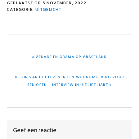
GEPLAATST OP
5 NOVEMBER, 2022
CATEGORIE:
UITGELICHT
VORIG
« GENADE EN OBAMA OP GRACELAND
BERICHT:
VOLGEND
DE ZIN VAN HET LEVEN IN EEN WOONOMGEVING VOOR
BERICHT:
SENIOREN – INTERVIEW IN UIT HET HART »
Lees
Geef een reactie