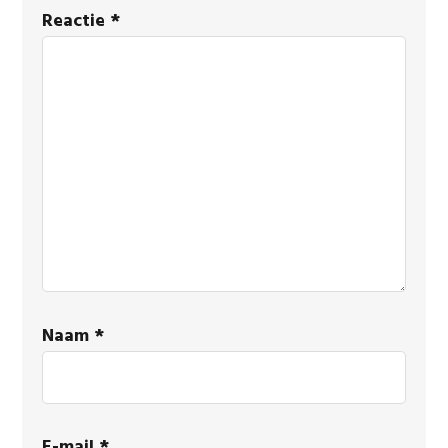
Interacties
Reactie
*
Naam
*
E-mail
*