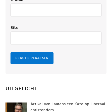
Site
Primaire
UITGELICHT
Sidebar
Artikel van Laurens ten Kate op Liberaal
christendom